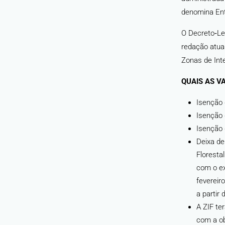
denomina Ent
O Decreto‑Lei
redação atua
Zonas de Inte
QUAIS AS V
Isenção 
Isenção
Isenção 
Deixa de
Floresta
com o ex
fevereiro
a partir
A ZIF te
com a ob